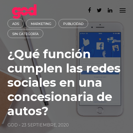
Skip
to
content
ADS
MARKETING
PUBLICIDAD
SIN CATEGORÍA
¿Qué función
cumplen las redes
sociales en una
concesionaria de
autos?
GOD
-
23 SEPTIEMBRE, 2020