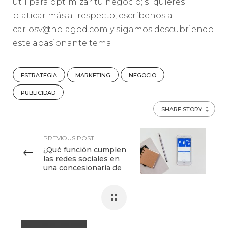
útil para optimizar tu negocio; si quieres
platicar más al respecto, escríbenos a
carlosv@holagod.com y sigamos descubriendo
este apasionante tema.
ESTRATEGIA
MARKETING
NEGOCIO
PUBLICIDAD
SHARE STORY
PREVIOUS POST
¿Qué función cumplen
las redes sociales en
una concesionaria de
autos?