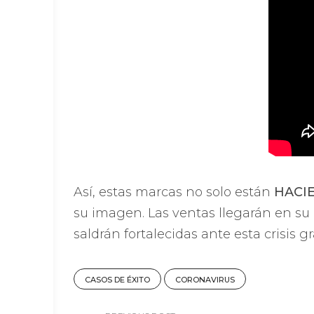
Así, estas marcas no solo están
HACI
su imagen. Las ventas llegarán en su
saldrán fortalecidas ante esta crisis
CASOS DE ÉXITO
CORONAVIRUS