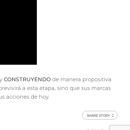
y
CONSTRUYENDO
de manera propositiva
evivirá a esta etapa, sino que sus marcas
us acciones de hoy.
SHARE STORY