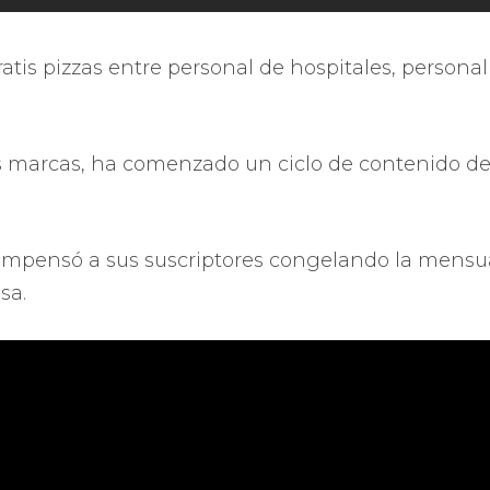
ratis pizzas entre personal de hospitales, persona
s marcas, ha comenzado un ciclo de contenido d
ompensó a sus suscriptores congelando la mensua
sa.