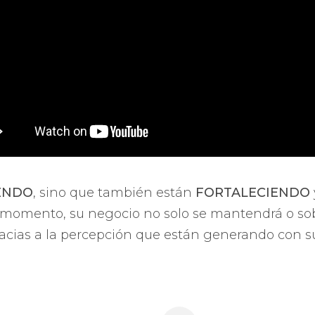
ENDO
, sino que también están
FORTALECIENDO
 momento, su negocio no solo se mantendrá o sobr
 gracias a la percepción que están generando con s