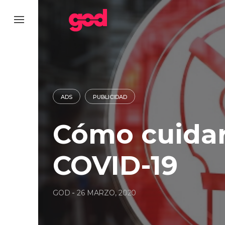
Skip
to
content
ADS
PUBLICIDAD
Cómo cuidar
COVID-19
GOD
-
26 MARZO, 2020