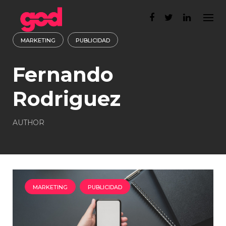
Skip
to
content
MARKETING
PUBLICIDAD
Fernando
Rodriguez
AUTHOR
MARKETING
PUBLICIDAD