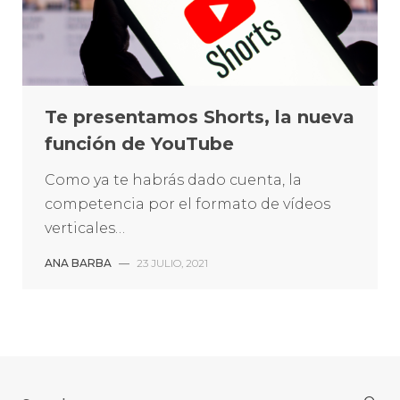
Te presentamos Shorts, la nueva
función de YouTube
Como ya te habrás dado cuenta, la
competencia por el formato de vídeos
verticales…
ANA BARBA
—
23 JULIO, 2021
Search